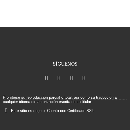
SÍGUENOS
F
X
I
Y
a
-
n
o
c
t
s
u
e
w
t
t
b
i
a
u
Prohíbese su reproducción parcial o total, así como su traducción a
o
t
g
b
cualquier idioma sin autorización escrita de su titular.
o
t
r
e
Este sitio es seguro. Cuenta con Certificado SSL
k
e
a
r
m