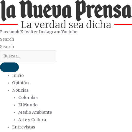
Ir
al
contenido
Facebook
X-twitter
Instagram
Youtube
Search
Search
Inicio
Opinión
Noticias
Colombia
El Mundo
Medio Ambiente
Arte y Cultura
Entrevistas