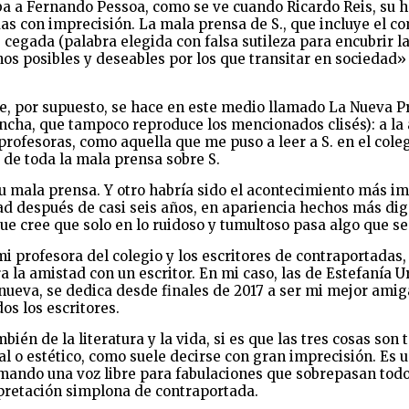
ba a Fernando Pessoa, como se ve cuando Ricardo Reis, su he
as con imprecisión. La mala prensa de S., que incluye el com
cegada (palabra elegida con falsa sutileza para encubrir l
s posibles y deseables por los que transitar en sociedad» 
e, por supuesto, se hace en este medio llamado La Nueva P
ha, que tampoco reproduce los mencionados clisés): a la act
s profesoras, como aquella que me puso a leer a S. en el cole
a de toda la mala prensa sobre S.
u mala prensa. Y otro habría sido el acontecimiento más im
ad después de casi seis años, en apariencia hechos más dig
que cree que solo en lo ruidoso y tumultoso pasa algo que se
 mi profesora del colegio y los escritores de contraportadas
 la amistad con un escritor. En mi caso, las de Estefanía U
 nueva, se dedica desde finales de 2017 a ser mi mejor ami
os los escritores.
n de la literatura y la vida, si es que las tres cosas son t
l o estético, como suele decirse con gran imprecisión. Es u
ormando una voz libre para fabulaciones que sobrepasan to
pretación simplona de contraportada.