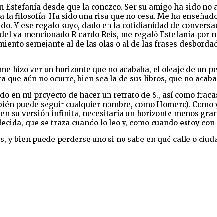
Estefanía desde que la conozco. Ser su amigo ha sido no a
ni a la filosofía. Ha sido una risa que no cesa. Me ha enseña
do. Y ese regalo suyo, dado en la cotidianidad de conversaci
l del ya mencionado Ricardo Reis, me regaló Estefanía por mi
miento semejante al de las olas o al de las frases desbordad
 hizo ver un horizonte que no acababa, el oleaje de un pe
ra que aún no ocurre, bien sea la de sus libros, que no acaba
en mi proyecto de hacer un retrato de S., así como fracasó
mbién puede seguir cualquier nombre, como Homero). Como yo
. en su versión infinita, necesitaría un horizonte menos gr
decida, que se traza cuando lo leo y, como cuando estoy con
, y bien puede perderse uno si no sabe en qué calle o ciudad