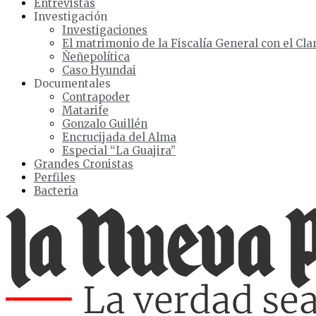
Entrevistas
Investigación
Investigaciones
El matrimonio de la Fiscalía General con el Cla
Ñeñepolítica
Caso Hyundai
Documentales
Contrapoder
Matarife
Gonzalo Guillén
Encrucijada del Alma
Especial “La Guajira”
Grandes Cronistas
Perfiles
Bacteria