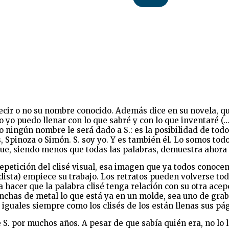
decir o no su nombre conocido. Además dice en su novela, qu
ólo yo puedo llenar con lo que sabré y con lo que inventaré 
ningún nombre le será dado a S.: es la posibilidad de todos
pinoza o Simón. S. soy yo. Y es también él. Lo somos todos. 
 que, siendo menos que todas las palabras, demuestra ahora
tición del clisé visual, esa imagen que ya todos conocen e 
riodista) empiece su trabajo. Los retratos pueden volverse 
 hacer que la palabra clisé tenga relación con su otra acep
planchas de metal lo que está ya en un molde, sea uno de gr
 iguales siempre como los clisés de los están llenas sus pá
por muchos años. A pesar de que sabía quién era, no lo leí