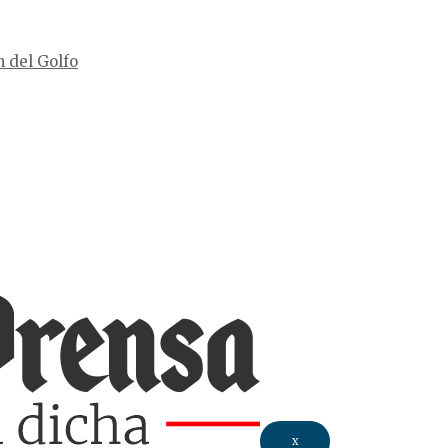
n del Golfo
X