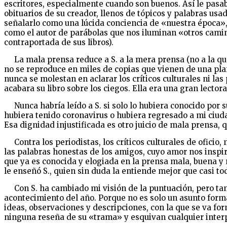
escritores, especialmente cuando son buenos. Así le pasa
obituarios de su creador, llenos de tópicos y palabras usad
señalarlo como una lúcida conciencia de «nuestra época», 
como el autor de parábolas que nos iluminan «otros camino
contraportada de sus libros).
La mala prensa reduce a S. a la mera prensa (no a la qu
no se reproduce en miles de copias que vienen de una planc
nunca se molestan en aclarar los críticos culturales ni la
acabara su libro sobre los ciegos. Ella era una gran lector
Nunca habría leído a S. si solo lo hubiera conocido por s
hubiera tenido coronavirus o hubiera regresado a mi ciud
Esa dignidad injustificada es otro juicio de mala prensa, 
Contra los periodistas, los críticos culturales de oficio,
las palabras honestas de los amigos, cuyo amor nos inspira
que ya es conocida y elogiada en la prensa mala, buena y
le enseñó S., quien sin duda la entiende mejor que casi tod
Con S. ha cambiado mi visión de la puntuación, pero tambié
acontecimiento del año. Porque no es solo un asunto forma
ideas, observaciones y descripciones, con la que se va f
ninguna reseña de su «trama» y esquivan cualquier inter