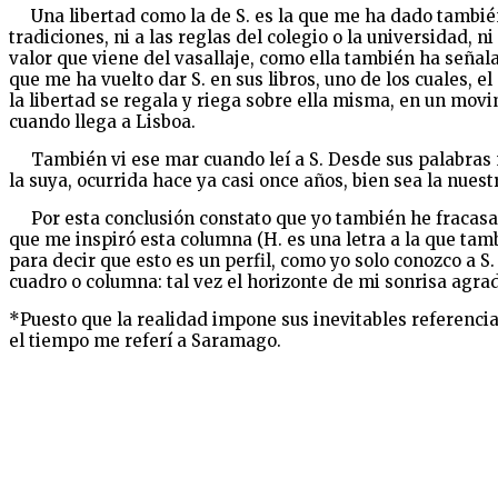
Una libertad como la de S. es la que me ha dado también 
tradiciones, ni a las reglas del colegio o la universidad, 
valor que viene del vasallaje, como ella también ha señala
que me ha vuelto dar S. en sus libros, uno de los cuales, e
la libertad se regala y riega sobre ella misma, en un movi
cuando llega a Lisboa.
También vi ese mar cuando leí a S. Desde sus palabras me
la suya, ocurrida hace ya casi once años, bien sea la nuest
Por esta conclusión constato que yo también he fracasado 
que me inspiró esta columna (H. es una letra a la que ta
para decir que esto es un perfil, como yo solo conozco a S
cuadro o columna: tal vez el horizonte de mi sonrisa agra
*Puesto que la realidad impone sus inevitables referencias
el tiempo me referí a Saramago.