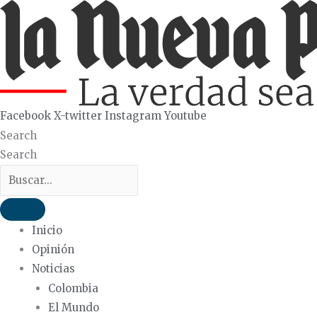
Ir
al
contenido
Facebook
X-twitter
Instagram
Youtube
Search
Search
Inicio
Opinión
Noticias
Colombia
El Mundo