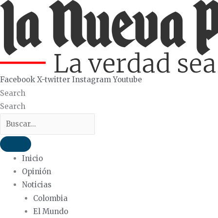
Ir
al
contenido
Facebook
X-twitter
Instagram
Youtube
Search
Search
Inicio
Opinión
Noticias
Colombia
El Mundo