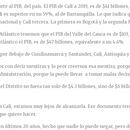
te al PIB, del país. El PIB de Cali a 2019, es de $41 billones
Cali es superior en un 59%, al de Barranquilla. Lo que indic
 nacional y Cali tercera. La primera es Bogotá y la segunda 
Atlántico tenemos que el PIB del Valle del Cauca es de $103, 
Atlántico el PIB, es de $47 billones, equivalente a un 4.4%.
, por debajo de Cundinamarca y Santander, Cali, Antioquia y
s con decir mentiras y lo peor creernos esa mentira, porq
dministración, porque la puede llevar a tomar malas decis
Distrito no fuera tan solo de $4.3 billones, sino de $6 billo
 a Cali, estamos muy lejos de alcanzarla. Ese documento te
ue quiere hacer.
los últimos 20 años, hecho que nadie lo puede negar, pero d