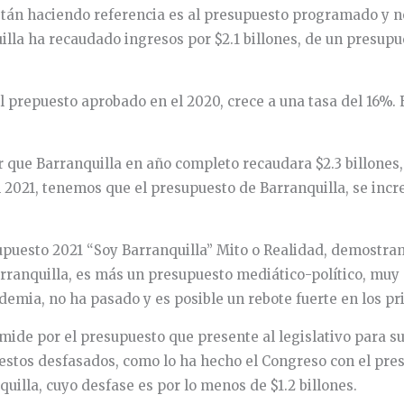
están haciendo referencia es al presupuesto programado y n
a ha recaudado ingresos por $2.1 billones, de un presupuest
al prepuesto aprobado en el 2020, crece a una tasa del 16%.
que Barranquilla en año completo recaudara $2.3 billones, 
 2021, tenemos que el presupuesto de Barranquilla, se incr
uesto 2021 “Soy Barranquilla” Mito o Realidad, demostramo
ranquilla, es más un presupuesto mediático-político, muy a
demia, no ha pasado y es posible un rebote fuerte en los p
e mide por el presupuesto que presente al legislativo para s
stos desfasados, como lo ha hecho el Congreso con el presu
quilla, cuyo desfase es por lo menos de $1.2 billones.