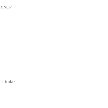
IONES”
 titular.