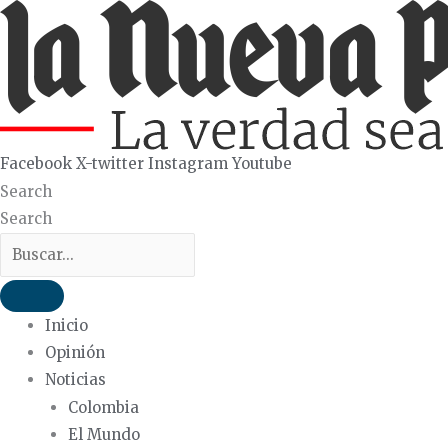
Ir
al
contenido
Facebook
X-twitter
Instagram
Youtube
Search
Search
Inicio
Opinión
Noticias
Colombia
El Mundo