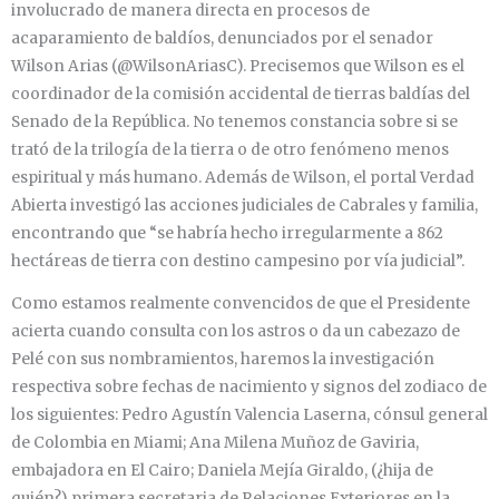
involucrado de manera directa en procesos de
acaparamiento de baldíos, denunciados por el senador
Wilson Arias (@WilsonAriasC). Precisemos que Wilson es el
coordinador de la comisión accidental de tierras baldías del
Senado de la República. No tenemos constancia sobre si se
trató de la trilogía de la tierra o de otro fenómeno menos
espiritual y más humano. Además de Wilson, el portal Verdad
Abierta investigó las acciones judiciales de Cabrales y familia,
encontrando que “se habría hecho irregularmente a 862
hectáreas de tierra con destino campesino por vía judicial”.
Como estamos realmente convencidos de que el Presidente
acierta cuando consulta con los astros o da un cabezazo de
Pelé con sus nombramientos, haremos la investigación
respectiva sobre fechas de nacimiento y signos del zodiaco de
los siguientes: Pedro Agustín Valencia Laserna, cónsul general
de Colombia en Miami; Ana Milena Muñoz de Gaviria,
embajadora en El Cairo; Daniela Mejía Giraldo, (¿hija de
quién?) primera secretaria de Relaciones Exteriores en la