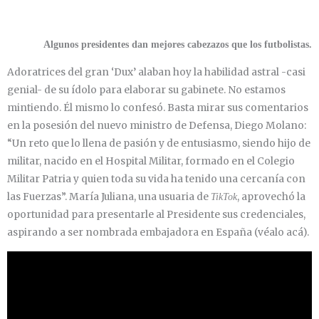
Algunos presidentes dan mejores cabezazos que los futbolistas.
Adoratrices del gran ‘Dux’ alaban hoy la habilidad astral -casi
genial- de su ídolo para elaborar su gabinete. No estamos
mintiendo. Él mismo lo confesó. Basta mirar sus comentarios
en la posesión del nuevo ministro de Defensa, Diego Molano:
“Un reto que lo llena de pasión y de entusiasmo, siendo hijo de
militar, nacido en el Hospital Militar, formado en el Colegio
Militar Patria y quien toda su vida ha tenido una cercanía con
las Fuerzas”. María Juliana, una usuaria de
, aprovechó la
TikTok
oportunidad para presentarle al Presidente sus credenciales,
aspirando a ser nombrada embajadora en España (véalo acá).