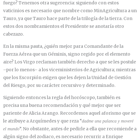
fuego? Tenemos otra sugerencia: siguiendo con estos
vaticinios es necesario que nombre como MinAgricultura a un
Tauro, ya que Tauro hace parte de la trilogía de la tierra. Con
estos dos nombramientos el Presidente se anotaría otro
cabezazo.
En la misma pauta, ¿quién mejor para Comandante de la
Fuerza Aérea que un Géminis, signo regido por el elemento
aire? Los Virgo reclaman también derecho a que se les postule
–por lo menos– a los viceministerios de Agricultura; mientras
que los Escorpión exigen que les dejen la Unidad de Gestión
del Riesgo, por su carácter recursivo y determinado.
Siguiendo entonces la regla del horóscopo, también es
precisa una buena recomendación y qué mejor que ser
pariente de Alicia Arango. Recordemos aquel aforismo que se
le atribuye a Arquímedes y que reza “
dadme una palanca y moveré
”. No obstante, antes de pedirle a ella que recomiende a
el mundo
algún signo del zodiaco, es necesario recurrir a Enrique