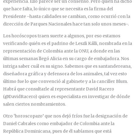
experiencia. Ello parece ser un consenso. Pero quién ha dicho
que hace falta, lo único que se necesita es la firma del
Presidente –hasta calidades se cambian, como ocurrió con la
dirección de Parques Nacionales hace tan solo unos meses–.
Los horóscopos traen suerte a algunos, por eso estamos
verificando quién es el padrino de Leszli Kálli, nombrada en la
representación de Colombia ante la ONU, a donde en las
últimas semanas llegó Alicia en su cargo de embajadora. Nos
intriga saber cuál es su signo. Sabemos que es santandereana,
diseñadora gráfica y defensora de los animales, tal vez esto
último fue lo que convenció al gabinete y a la canciller Blum.
Habrá que consultarle al representante David Racero
(@DavidRacero) quien es especialista en investigar de dónde
salen ciertos nombramientos.
Otro ‘horoscopazo’ que nos dejó fríos fue la designación de
Daniel Cabrales como embajador de Colombia ante la
República Dominicana, pues de él sabíamos que está