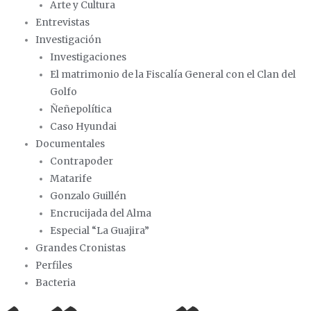
Arte y Cultura
k
e
a
Entrevistas
Investigación
r
m
Investigaciones
El matrimonio de la Fiscalía General con el Clan del
Golfo
Ñeñepolítica
Caso Hyundai
Documentales
Contrapoder
Matarife
Gonzalo Guillén
Encrucijada del Alma
Especial “La Guajira”
Grandes Cronistas
Perfiles
Bacteria