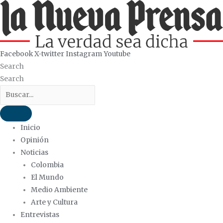
Ir
al
contenido
Facebook
X-twitter
Instagram
Youtube
Search
Search
Inicio
Opinión
Noticias
Colombia
El Mundo
Medio Ambiente
Arte y Cultura
Entrevistas