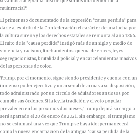
si vamos a aceptar la idea de que somos una democracia
multirracial”.
El primer uso documentado de la expresión “causa perdida” para
darle al espíritu de la Confederación el carácter de una lucha por
la cultura sureña y los derechos estatales se remonta al año 1866.
El mito de la “causa perdida” instigó más de un siglo y medio de
violencia y racismo, linchamientos, quema de cruces, leyes
segregacionistas, brutalidad policial y encarcelamientos masivos
de las personas de color.
Trump, por el momento, sigue siendo presidente y cuenta con un
inmenso poder ejecutivo y un arsenal de armas a su disposición,
todo administrado por un círculo de aduladores ansiosos por
cumplir sus órdenes. Si la ley, la tradición y el voto popular
prevalecen en los próximos dos meses, Trump dejará su cargo o
será apartado el 20 de enero de 2021. Sin embargo, el trumpismo
no se esfumará una vez que Trump se haya ido; permanecerá
como la nueva encarnación de la antigua “causa perdida de la