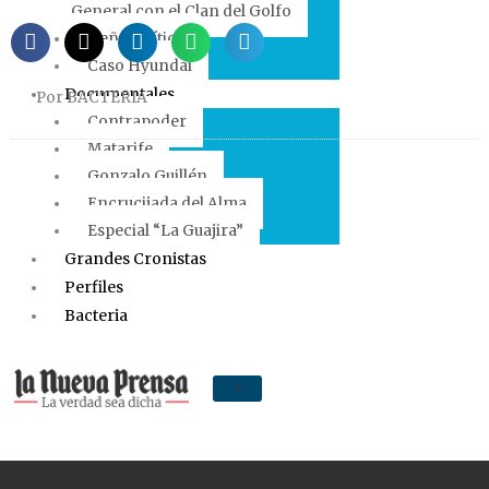
General con el Clan del Golfo
Ñeñepolítica
Caso Hyundai
Documentales
Por BACTERIA
Contrapoder
Matarife
Gonzalo Guillén
Encrucijada del Alma
Especial “La Guajira”
Grandes Cronistas
Perfiles
Bacteria
X