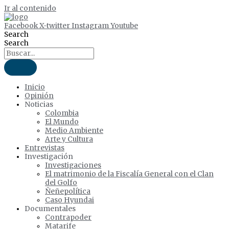
Ir al contenido
Facebook
X-twitter
Instagram
Youtube
Search
Search
Inicio
Opinión
Noticias
Colombia
El Mundo
Medio Ambiente
Arte y Cultura
Entrevistas
Investigación
Investigaciones
El matrimonio de la Fiscalía General con el Clan
del Golfo
Ñeñepolítica
Caso Hyundai
Documentales
Contrapoder
Matarife