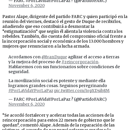
— FARC #PorLaVidaYPorLaPaz ? (@PartidoFARC)
November 6, 2020
Pastor Alape, dirigente del partido FARC y quien participó en la
reunión del viernes, destacó el gesto de Duque de recibirlos,
añadiendo que eso contribuirá a desmontar la
“estigmatización” que según él alienta la violencia contra los
rebeldes. También, dio cuenta del compromiso oficial frente a
la incorporación social y económica de los 13.000 hombres y
mujeres que renunciaron a la lucha armada.
Acordamos con
@IvanDuque
agilizar el acceso a tierras
y la mejora del proceso de
#reincorporación
.
Hablaremos con sus funcionarios sobre condiciones de
seguridad.
La movilización social es potente y mediante ella
logramos grandes cosas. Seguinos peregrinando
#PorLaVidaYPorLaPaz
pic.twitter.com/IopXDsib8M
— FARC #PorLaVidaYPorLaPaz ? (@PartidoFARC)
November 6, 2020
“Se acordó fortalecer y acelerar todas las acciones de la
reincorporación para estos 22 meses de gobierno que le
quedan”, comentó Alape. Además de la reparación de las