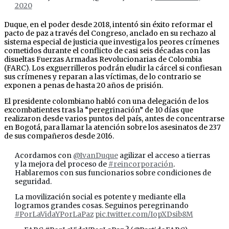
2020
Duque, en el poder desde 2018, intentó sin éxito reformar el
pacto de paz a través del Congreso, anclado en su rechazo al
sistema especial de justicia que investiga los peores crímenes
cometidos durante el conflicto de casi seis décadas con las
disueltas Fuerzas Armadas Revolucionarias de Colombia
(FARC). Los exguerrilleros podrán eludir la cárcel si confiesan
sus crímenes y reparan a las víctimas, de lo contrario se
exponen a penas de hasta 20 años de prisión.
El presidente colombiano habló con una delegación de los
excombatientes tras la “peregrinación” de 10 días que
realizaron desde varios puntos del país, antes de concentrarse
en Bogotá, para llamar la atención sobre los asesinatos de 237
de sus compañeros desde 2016.
Acordamos con
@IvanDuque
agilizar el acceso a tierras
y la mejora del proceso de
#reincorporación
.
Hablaremos con sus funcionarios sobre condiciones de
seguridad.
La movilización social es potente y mediante ella
logramos grandes cosas. Seguinos peregrinando
#PorLaVidaYPorLaPaz
pic.twitter.com/IopXDsib8M