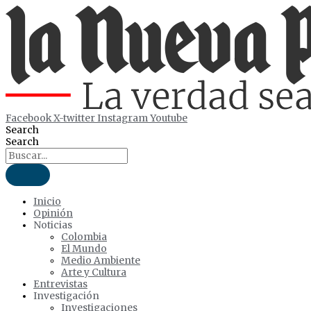
Ir
al
contenido
Facebook
X-twitter
Instagram
Youtube
Search
Search
Inicio
Opinión
Noticias
Colombia
El Mundo
Medio Ambiente
Arte y Cultura
Entrevistas
Investigación
Investigaciones