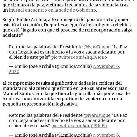
que firmaron la paz, víctimas frecuentes de la violencia, tras
un
inusual encuentro en la sede de Gobierno
.
Según Emilio Archila, alto consejero del posconflicto y quien
asistió a la reunión, Duque les aseguró a los antiguos rebeldes
que está “jugado con que el proceso de reincorporación salga
adelante”.
Retomo las palabras del Presidente
@IvanDuque
"La Paz
con Legalidad es un hecho y la vos a sacar adelante por
el bien de este país"
pic.twitter.com/4hqIi9IcEo
— Emilio José Archila (@EmilioJArchila)
November 6,
2020
El compromiso resulta significativo dadas las críticas del
mandatario al acuerdo que firmó en 2016 su antecesor, Juan
Manuel Santos, con la que fuera la guerrilla más poderosa de
América, hoy convertida en partido de izquierda con una
pequeña representación legislativa.
Retomo las palabras del Presidente
@IvanDuque
"La Paz
con Legalidad es un hecho y la vos a sacar adelante por
el bien de este país"
pic.twitter.com/4hqIi9IcEo
— Emilio José Archila (@EmilioJArchila)
November 6,