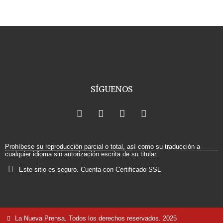
SÍGUENOS
F
X
I
Y
a
-
n
o
c
t
s
u
e
w
t
t
b
i
a
u
Prohíbese su reproducción parcial o total, así como su traducción a
o
t
g
b
cualquier idioma sin autorización escrita de su titular.
o
t
r
e
Este sitio es seguro. Cuenta con Certificado SSL
k
e
a
r
m
La Nueva Prensa. Todos los derechos reservados. 2025