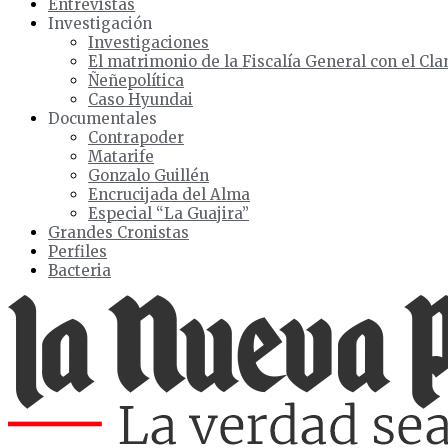
Entrevistas
Investigación
Investigaciones
El matrimonio de la Fiscalía General con el Cla
Ñeñepolítica
Caso Hyundai
Documentales
Contrapoder
Matarife
Gonzalo Guillén
Encrucijada del Alma
Especial “La Guajira”
Grandes Cronistas
Perfiles
Bacteria