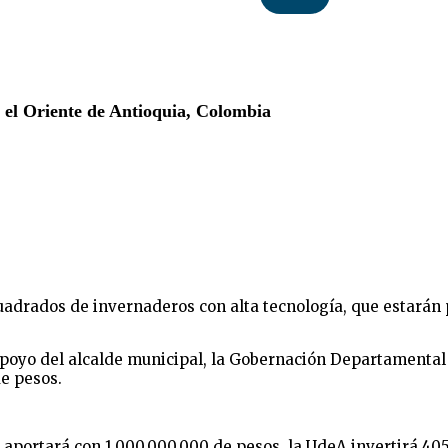
 el Oriente de Antioquia, Colombia
adrados de invernaderos con alta tecnología, que estarán p
apoyo del alcalde municipal, la Gobernación Departamental 
e pesos.
a aportará con 1.000.000.000 de pesos, la UdeA invertirá 40