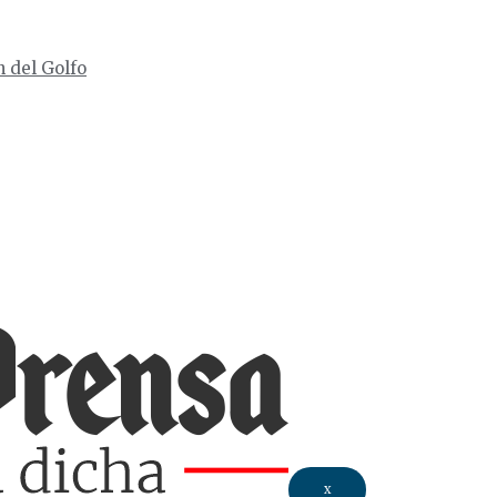
n del Golfo
X