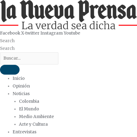
Ir
al
contenido
Facebook
X-twitter
Instagram
Youtube
Search
Search
Inicio
Opinión
Noticias
Colombia
El Mundo
Medio Ambiente
Arte y Cultura
Entrevistas