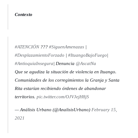
Contexto
#ATENCIÓN
???
#SiguenAmenazas
|
#DesplazamientoForzado
|
#ItuangoBajoFuego
|
#AntioquiaInsegura
| Denuncia
@AscatNa
Que se agudiza la situación de violencia en Ituango.
Comunidades de los corregimientos la Granja y Santa
Rita estarían recibiendo órdenes de abandonar
territorios.
pic.twitter.com/OJVJejH8jS
— Análisis Urbano (@AnalisisUrbano)
February 15,
2021