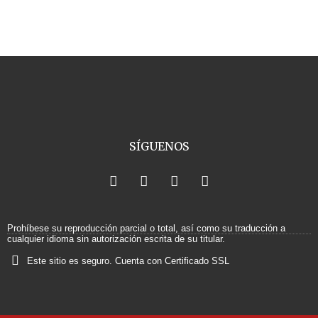
SÍGUENOS
F
X
I
Y
a
-
n
o
c
t
s
u
e
w
t
t
b
i
a
u
Prohíbese su reproducción parcial o total, así como su traducción a
o
t
g
b
cualquier idioma sin autorización escrita de su titular.
o
t
r
e
Este sitio es seguro. Cuenta con Certificado SSL
k
e
a
r
m