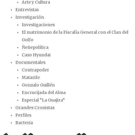
Arte y Cultura
k
e
a
Entrevistas
Investigación
r
m
Investigaciones
El matrimonio de la Fiscalía General con el Clan del
Golfo
Ñeñepolítica
Caso Hyundai
Documentales
Contrapoder
Matarife
Gonzalo Guillén
Encrucijada del Alma
Especial “La Guajira”
Grandes Cronistas
Perfiles
Bacteria