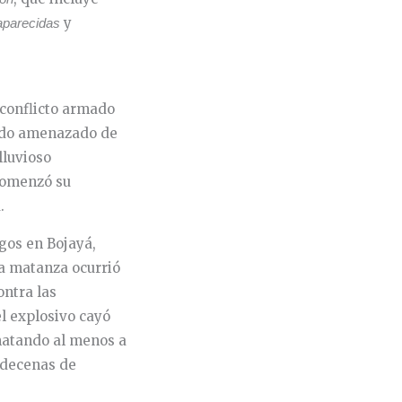
y
aparecidas
 conflicto armado
sido amenazado de
lluvioso
comenzó su
.
gos en Bojayá,
sa matanza ocurrió
ontra las
l explosivo cayó
 matando al menos a
 decenas de