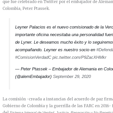
que fue celebrado en Twitter por el embajador de Aleman
Colombia, Peter Ptassek.
Leyner Palacios es el nuevo comisionado de la Ver
importante oficina necesitaba una personalidad fuer
de Lyner. Le deseamos mucho éxito y lo seguiremo
acompañando. Leyner es nuestro socio en
#Defend
#ComisionVerdadC
pic.twitter.com/P9ZacXHMkr
— Peter Ptassek – Embajador de Alemania en Colo
(@alemEmbajador)
September 29, 2020
La comisión -creada a instancias del acuerdo de paz firm
Gobierno de Colombia y la guerrilla de las FARC en 2016-
del
Sistema Integral de Verdad, Justicia, Reparación y No Repetic