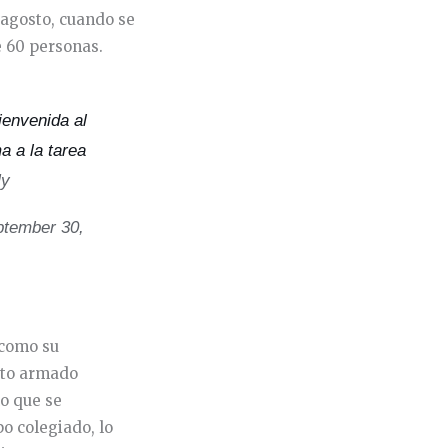
agosto, cuando se
e 60 personas.
ienvenida al
a a la tarea
Ny
tember 30,
 como su
icto armado
o que se
o colegiado, lo