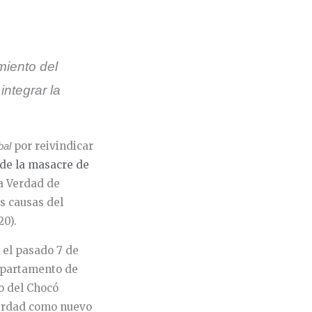
miento del
integrar la
por reivindicar
bal
 de la masacre de
la Verdad de
s causas del
20).
 el pasado 7 de
departamento de
o del Chocó
 Verdad como nuevo