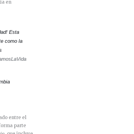
ia en
dad! Esta
te como la
s
amosLaVida
mbia
ado entre el
 forma parte
, que incluye
ión