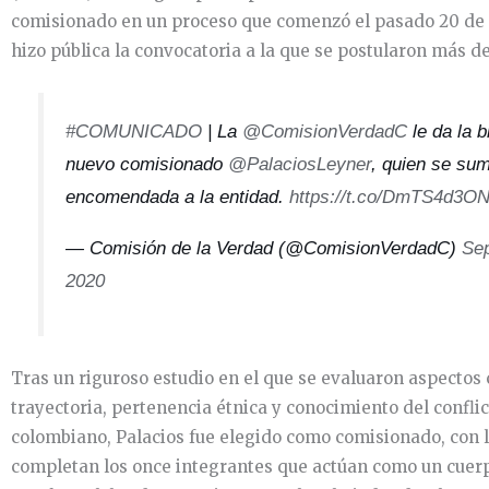
comisionado en un proceso que comenzó el pasado 20 de 
hizo pública la convocatoria a la que se postularon más d
#COMUNICADO
| La
@ComisionVerdadC
le da la b
nuevo comisionado
@PalaciosLeyner
, quien se sum
encomendada a la entidad.
https://t.co/DmTS4d3O
— Comisión de la Verdad (@ComisionVerdadC)
Sep
2020
Tras un riguroso estudio en el que se evaluaron aspectos
trayectoria, pertenencia étnica y conocimiento del confl
colombiano, Palacios fue elegido como comisionado, con l
completan los once integrantes que actúan como un cuerp