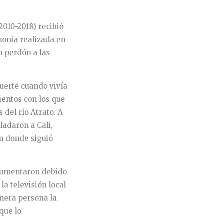
010-2018) recibió
emonia realizada en
n perdón a las
.
uerte cuando vivía
ientos con los que
del río Atrato. A
sladaron a Cali,
en donde siguió
aumentaron debido
la televisión local
mera persona la
que lo