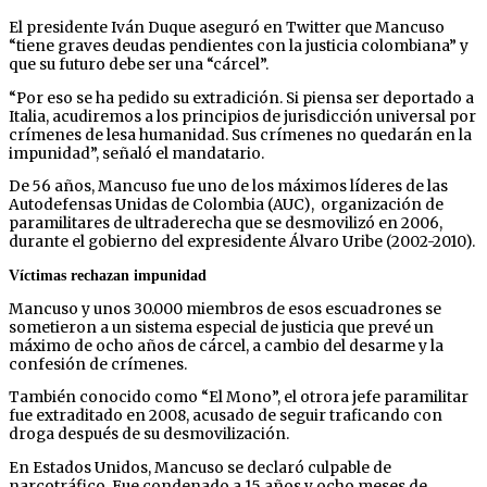
El presidente Iván Duque aseguró en Twitter que Mancuso
“tiene graves deudas pendientes con la justicia colombiana” y
que su futuro debe ser una “cárcel”.
“Por eso se ha pedido su extradición. Si piensa ser deportado a
Italia, acudiremos a los principios de jurisdicción universal por
crímenes de lesa humanidad. Sus crímenes no quedarán en la
impunidad”, señaló el mandatario.
De 56 años, Mancuso fue uno de los máximos líderes de las
Autodefensas Unidas de Colombia (AUC), organización de
paramilitares de ultraderecha que se desmovilizó en 2006,
durante el gobierno del expresidente Álvaro Uribe (2002-2010).
Víctimas rechazan impunidad
Mancuso y unos 30.000 miembros de esos escuadrones se
sometieron a un sistema especial de justicia que prevé un
máximo de ocho años de cárcel, a cambio del desarme y la
confesión de crímenes.
También conocido como “El Mono”, el otrora jefe paramilitar
fue extraditado en 2008, acusado de seguir traficando con
droga después de su desmovilización.
En Estados Unidos, Mancuso se declaró culpable de
narcotráfico. Fue condenado a 15 años y ocho meses de