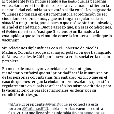
El presidente Iván Duque señaló a
que las personas
Blu Radio
venezolanas en el territorio solo serán vacunadas si tienen la
nacionalidad colombiana o si están al día con la ley migratoria.
“Quienes no tengan en este momento la acreditación de ser
ciudadanos colombianos, y que no tengan regularizada su
situación migratoria, por supuesto que no” serán inmunizados,
afirmó el mandatario. Duque agregó que, sin esas condiciones,
el Gobierno estaría “casi que (haciendo) un llamado a la
estampida; a que todo el mundo cruce la frontera a pedir que lo
vacunen”.
Sin relaciones diplomáticas con el Gobierno de Nicolás
Maduro, Colombia acoge a la mayor población que ha migrado
de Venezuela desde 2015 por la severa crisis social en la nación
petrolera.
En medio de una mayor velocidad de los contagios, el
mandatario enfatizó que su “prioridad” será la inmunización
de las personas colombianas. Sin embargo, explicó que en el
caso de quienes tengan la ciudadanía venezolana y que estén
regularmente en el país se aplicarán los mismos criterios para
la vacunación que para los nacionales, es decir, por su
condición de riesgo.
#AlAire
El presidente
@IvanDuque
se conecta a esta
hora en
#MañanasBLU
, habla sobre las vacunas contra
el COVID-19 que llegarán a Colombia
#IvanDuqueEnBLU