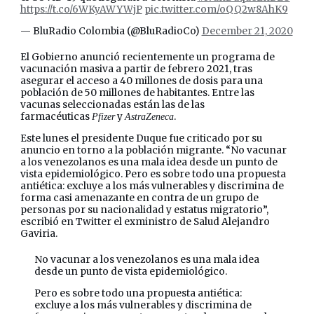
https://t.co/6WKyAWYWjP
pic.twitter.com/oQQ2w8AhK9
— BluRadio Colombia (@BluRadioCo)
December 21, 2020
El Gobierno anunció recientemente un programa de
vacunación masiva a partir de febrero 2021, tras
asegurar el acceso a 40 millones de dosis para una
población de 50 millones de habitantes. Entre las
vacunas seleccionadas están las de las
farmacéuticas
y
.
Pfizer
AstraZeneca
Este lunes el presidente Duque fue criticado por su
anuncio en torno a la población migrante. “No vacunar
a los venezolanos es una mala idea desde un punto de
vista epidemiológico. Pero es sobre todo una propuesta
antiética: excluye a los más vulnerables y discrimina de
forma casi amenazante en contra de un grupo de
personas por su nacionalidad y estatus migratorio”,
escribió en Twitter el exministro de Salud Alejandro
Gaviria.
No vacunar a los venezolanos es una mala idea
desde un punto de vista epidemiológico.
Pero es sobre todo una propuesta antiética:
excluye a los más vulnerables y discrimina de