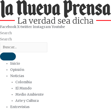
Ir
al
contenido
Facebook
X-twitter
Instagram
Youtube
Search
Search
Inicio
Opinión
Noticias
Colombia
El Mundo
Medio Ambiente
Arte y Cultura
Entrevistas