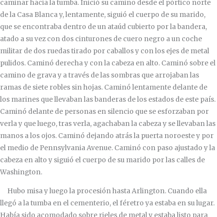
caminar hacia la tumba. Inició su camino desde el pórtico norte
de la Casa Blanca y, lentamente, siguió el cuerpo de su marido,
que se encontraba dentro de un ataúd cubierto por la bandera,
atado a su vez con dos cinturones de cuero negro a un coche
militar de dos ruedas tirado por caballos y con los ejes de metal
pulidos. Caminó derecha y con la cabeza en alto. Caminó sobre el
camino de grava y a través de las sombras que arrojaban las
ramas de siete robles sin hojas. Caminó lentamente delante de
los marines que llevaban las banderas de los estados de este país.
Caminó delante de personas en silencio que se esforzaban por
verla y que luego, tras verla, agachaban la cabeza y se llevaban las
manos a los ojos. Caminó dejando atrás la puerta noroeste y por
el medio de Pennsylvania Avenue. Caminó con paso ajustado y la
cabeza en alto y siguió el cuerpo de su marido por las calles de
Washington.
Hubo misa y luego la procesión hasta Arlington. Cuando ella
llegó a la tumba en el cementerio, el féretro ya estaba en su lugar.
Había sido acomodado sobre rieles de metal y estaba listo para