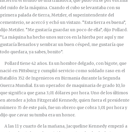
hicieron el sonido de una trilladora, que pudo oírse por encima
del ruido de la máquina. Cuando el cubo se levantaba con su
primera palada de tierra, Metzler, el superintendente del
cementerio, se acercó y echó un vistazo. “Esta tierra es buena”,
dijo Metzler. “Me gustaría guardar un poco de ella”, dijo Pollard.
“La máquina ha hecho unos surcos en la hierba por aquí y me
gustaría llenarlos y sembrar un buen césped, me gustaría que
todo quedara, ya sabes, bonito”.
Pollard tiene 42 años. Es un hombre delgado, con bigote, que
nació en Pittsburg y cumplió servicio como soldado raso en el
Batallón 352 de Ingenieros en Birmania durante la Segunda
Guerra Mundial. Es un operador de maquinaria de grado 10, lo
que significa que gana 3,01 dólares por hora. Uno de los últimos
en atender a John Fitzgerald Kennedy, quien fuera el presidente
número 35 de este país, fue un obrero que cobra 3,01 por hora y
dijo que cavar su tumba era un honor.
A las 11 y cuarto de la mañana, Jacqueline Kennedy empezó a