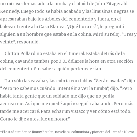
no mirase demasiado a la tumba y el ataúd de John Fitzgerald
Kennedy. Luego todo se había acabado y las limusinas negras se
apresuraban bajo los árboles del cementerio y fuera, en el
bulevar frente a la Casa Blanca. “¿Qué hora es?”, le preguntó
alguien a un hombre que estaba en la colina. Miró su reloj. “Tres y
veinte”, respondió.
Clifton Pollard no estaba en el funeral. Estaba detrás de la
colina, cavando tumbas por 3,01 dólares la hora en otra sección
del cementerio. Sin saber a quién pertenecerían.
Tan sólo las cavaba y las cubría con tablas. “Serán usadas”, dijo.
“Pero no sabemos cuándo. Intenté ir a ver la tumba”, dijo. “Pero
había tanta gente que un soldado me dijo que no podía
acercarme. Así que me quedé aquí y seguí trabajando. Pero más
tarde me acercaré. Para echar un vistazo y ver cómo está todo.
Como le dije antes, fue un honor”.
*El estadounidense Jimmy Breslin, novelista, columnista y pionero del llamado Nuevo