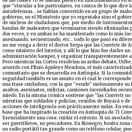
de las cuales 70 se habían puesto en funcionamiento en A
que “vincular a los particulares, en contra de lo que dice
autodefensas… se habían convertido en un grupo de malean
gobierno, no el Ministerio que yo regentaba sino el gobier
de núcleos de ciudadanos que, por medio de instrumentos 
bandas de maleantes que terminaron siendo eliminadas por 
dos veces, y en ambas se ha manifestado como lo más inc
asesinando, secuestrando, etc… todo lo que pasó en difere
no me venga a decir el doctor Serpa que las Convivir de An
como ministro del Interior, y allí lo que hizo fue darles u
administración Samper, y organizar transparentemente a l
Pero mientras las Cortes resolvían su arduo debate, Urib
acuerdo con Plinio Apuleyo Mendoza, el más caracterizad
comunitario que se desarrolla en Antioquia. Si la comunid
seguridad también es un asunto en el cual le corresponde
una frase cuidadosa, con la que “vende” melosamente su id
asaltos, asesinatos, milicias, camiones incendiados osc
miedo. En la misma crónica sostiene que “las Convivir no s
mientras que soldados y policías, venidos de Boyacá o de 
acciones de inteligencia son prácticamente nulas. En esta
base que ha inspirado la creación en Antioquia de 71 Conv
Esencialmente una cosa: cuidar el entorno. Si un asociad
ser guerrilleros, no pescadores. En Rionegro, bonita zona
un radio portátil tan grande como un teléfono celular, pue