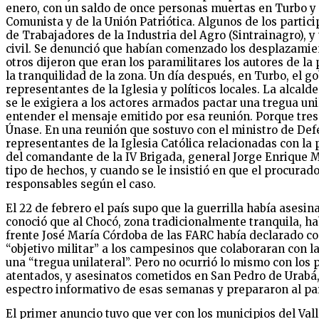
enero, con un saldo de once personas muertas en Turbo y N
Comunista y de la Unión Patriótica. Algunos de los partici
de Trabajadores de la Industria del Agro (Sintrainagro), 
civil. Se denunció que habían comenzado los desplazamien
otros dijeron que eran los paramilitares los autores de la 
la tranquilidad de la zona. Un día después, en Turbo, el g
representantes de la Iglesia y políticos locales. La alca
se le exigiera a los actores armados pactar una tregua un
entender el mensaje emitido por esa reunión. Porque tres 
Únase. En una reunión que sostuvo con el ministro de Def
representantes de la Iglesia Católica relacionadas con la
del comandante de la IV Brigada, general Jorge Enrique Mo
tipo de hechos, y cuando se le insistió en que el procura
responsables según el caso.
El 22 de febrero el país supo que la guerrilla había asesi
conoció que al Chocó, zona tradicionalmente tranquila, ha
frente José María Córdoba de las FARC había declarado co
“objetivo militar” a los campesinos que colaboraran con las
una “tregua unilateral”. Pero no ocurrió lo mismo con los 
atentados, y asesinatos cometidos en San Pedro de Urabá, 
espectro informativo de esas semanas y prepararon al país
El primer anuncio tuvo que ver con los municipios del Val