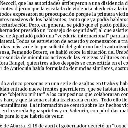
ecoclí, que las autoridades atribuyeron a una disidencia d
pantes dijeron que la escalada de violencia obedecía a la i
y todos expresaron su preocupación porque la primera vícti
tos masivos de los habitantes, tanto que ya podía hablarse
perturbación. Pero, en general, se pidió que el pacto políti
obernador presidió un “consejo de seguridad”, al que asisti
ldesa de Apartadó pidió una “veeduría internacional” para l
ilateral. Todos se estuvieron de acuerdo y comenzaron a tra
días más tarde lo que solicitó del gobierno fue la autoriza
ensa, Femando Botero, se habló sobre la situación del Ura
 presencia de miembros activos de las Fuerzas Militares en 
ra Rangel, quien tres años después se convertiría en el co
dor de Antioquia había formulado denuncias similares, sostu
nado a cinco personas en una serie de asaltos en Urabá y hab
bían entrado nueve frentes guerrilleros, que se habían ide
mo “objetivo militar” a los campesinos que colaboraran con
 Farc, y que la zona estaba fracturada en dos. Todo ello lle
paramilitares. La información se centró sobre los hechos vio
en la vereda Aguasprietas y en Valencia, con pérdidas mate
 para lo que habría de venir.
le de Aburra. El 18 de abril el gobernador decretó un “toqu