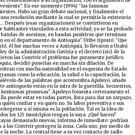
puso resueltamente a su organización, con el argumento de
conveniente”. En ese momento (1994) “las famosas
ientes. Hubo un gran debate nacional, y finalmente el
 una resolución mediante la cual se permitía la existencia
… Después (esas organizaciones) se convirtieron en
e habitantes vinculados a esta actividad, ya se ha probado
 bandas de asesinos, en bandas punitivas que terminan
n en el departamento de Antioquia”. Uribe ripostó: “Que
ió, él fue muchas veces a Antioquia, lo llevaron a Urabá
ey de la administración Gaviria y el decreto (sic) de la
ieron las Convivir el problema fue puramente jurídico.
quia, decidió ponerlas en marcha sin dilación. De
 “entran con mucha naturalidad en el esquema de Estado
ramas como la educación, la salud o la capacitación, la
 malévolo de las palabras que acostumbra Apuleyo, añade
e antioqueño están en la mira de la guerrilla. Secuestros,
de luminosas promesas”. Apuleyo fomenta certeramente el
lla puede estar en todas partes, lista para dar un zarpazo,
quién confiar y en quién no. Su labor preventiva o sus
rotegerse a sí misma es la población. Tal es la idea de
odos los 125 municipios tengan la suya. ¿Qué hacen?
tarrayas demasiado nuevas, informa de inmediato: podrían
s a las Convivir protegen la zona. Cada uno, por medio de
 la noche. La central tiene a su vez contacto de radio