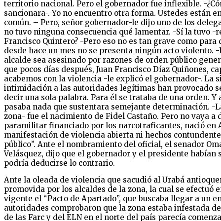
territorio nacional. Pero el gobernador fue inflexible. -¿C
sancionara-. Yo no encuentro otra forma. Ustedes están en
común. – Pero, señor gobernador-le dijo uno de los delega
no tuvo ninguna consecuencia qué lamentar. -Sí la tuvo -re
Francisco Quintero? -Pero eso no es tan grave como para qu
desde hace un mes no se presenta ningún acto violento. -
alcalde sea asesinado por razones de orden público genera
que pocos días después, Juan Francisco Díaz Quiñones, capi
acabemos con la violencia -le explicó el gobernador-. La 
intimidación a las autoridades legítimas han provocado ser
decir una sola palabra. Para él se trataba de una orden. Y
pasaba nada que sustentara semejante determinación. -La ú
zona- fue el nacimiento de Fidel Castaño. Pero no vaya a d
paramilitar financiado por los narcotraficantes, nació en 
manifestación de violencia abierta ni hechos contundentes 
público”. Ante el nombramiento del oficial, el senador Oma
Velásquez, dijo que el gobernador y el presidente habían 
podría deducirse lo contrario.
Ante la oleada de violencia que sacudió al Urabá antioqueñ
promovida por los alcaldes de la zona, la cual se efectuó 
vigente el “Pacto de Apartado”, que buscaba llegar a un ent
autoridades comprobaron que la zona estaba infestada de
de las Farc y del ELN en el norte del país parecía comenza