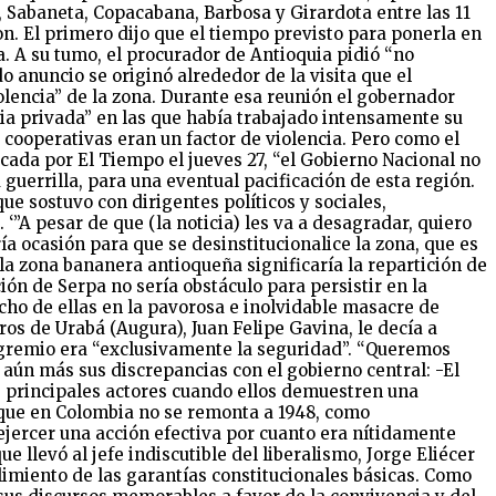
, Sabaneta, Copacabana, Barbosa y Girardota entre las 11
on. El primero dijo que el tiempo previsto para ponerla en
. A su tumo, el procurador de Antioquia pidió “no
o anuncio se originó alrededor de la visita que el
iolencia” de la zona. Durante esa reunión el gobernador
cia privada” en las que había trabajado intensamente su
 cooperativas eran un factor de violencia. Pero como el
licada por El Tiempo el jueves 27, “el Gobierno Nacional no
guerrilla, para una eventual pacificación de esta región.
ue sostuvo con dirigentes políticos y sociales,
‘”A pesar de que (la noticia) les va a desagradar, quiero
a ocasión para que se desinstitucionalice la zona, que es
n la zona bananera antioqueña significaría la repartición de
ción de Serpa no sería obstáculo para persistir en la
cho de ellas en la pavorosa e inolvidable masacre de
ros de Urabá (Augura), Juan Felipe Gavina, le decía a
u gremio era “exclusivamente la seguridad”. “Queremos
a aún más sus discrepancias con el gobierno central: -El
s principales actores cuando ellos demuestren una
 que en Colombia no se remonta a 1948, como
 ejercer una acción efectiva por cuanto era nítidamente
llevó al jefe indiscutible del liberalismo, Jorge Eliécer
imiento de las garantías constitucionales básicas. Como