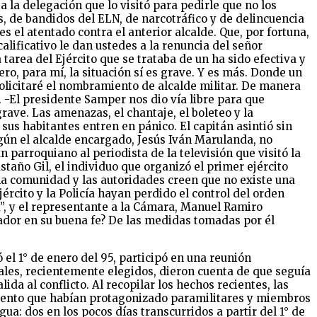
a la delegación que lo visitó para pedirle que no los
s, de bandidos del ELN, de narcotráfico y de delincuencia
 el atentado contra el anterior alcalde. Que, por fortuna,
alificativo le dan ustedes a la renuncia del señor
tarea del Ejército que se trataba de un ha sido efectiva y
o, para mí, la situación sí es grave. Y es más. Donde un
solicitaré el nombramiento de alcalde militar. De manera
. -El presidente Samper nos dio vía libre para que
ave. Las amenazas, el chantaje, el boleteo y la
sus habitantes entren en pánico. El capitán asintió sin
según el alcalde encargado, Jesús Iván Marulanda, no
parroquiano al periodista de la televisión que visitó la
staño Gil, el individuo que organizó el primer ejército
 “la comunidad y las autoridades creen que no existe una
ército y la Policía hayan perdido el control del orden
ta”, y el representante a la Cámara, Manuel Ramiro
nador en su buena fe? De las medidas tomadas por él
 el 1° de enero del 95, participó en una reunión
pales, recientemente elegidos, dieron cuenta de que seguía
da al conflicto. Al recopilar los hechos recientes, las
miento que habían protagonizado paramilitares y miembros
ua: dos en los pocos días transcurridos a partir del 1° de