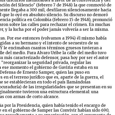
sus discursos memorables a favor de la convivencia y del
ción del Silencio” (febrero 7 de 1948) la que conmovió de
ente llegaba a 300 mil, desfilaron silenciosamente hacia
 que lo oyó en absoluto silencio. Su discurso no demoró
ncia política en Colombia (febrero 15 de 1948), pronunció
aron sobre las calles para rechazar el crimen. En muchas
r, y la lucha por el poder jamás volvería a ser la misma.
icas. Por ese entonces (volvamos a 1994) él mismo había
ngidas a su hermano y el intento de secuestro de su
. Y le encimaban cuantos términos gruesos tuvieran a
le del medio. Para Alvaro Uribe la calle del medio tuvo
 su más caracterizado defensor, pasa hoy por ser el autor
a “reorganizar la seguridad privada, regular las
a ese momento el gobierno de Gaviria estaba en su
 Defensa de Ernesto Samper, quien las puso en
en el terreno jurídico que es, aparte de la guerra, el
e se establecieran en todo el país llamándolas
Procuraduría) de las irregularidades que se presentan en su
Originalmente tuvieron una estructura elemental: una
as con armas de corto alcance.
ña por la Presidencia, quien había tenido el encargo de
e en el gobierno de Samper las Convivir habían sido 690,