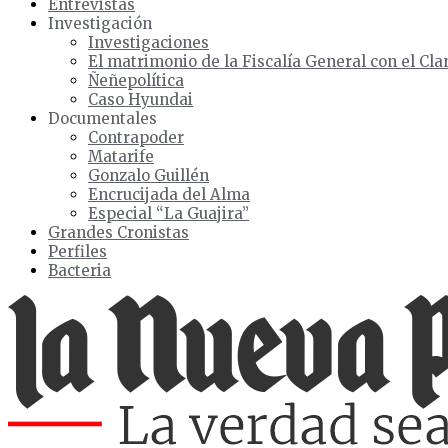
Entrevistas
Investigación
Investigaciones
El matrimonio de la Fiscalía General con el Cla
Ñeñepolítica
Caso Hyundai
Documentales
Contrapoder
Matarife
Gonzalo Guillén
Encrucijada del Alma
Especial “La Guajira”
Grandes Cronistas
Perfiles
Bacteria