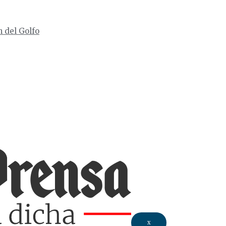
n del Golfo
X