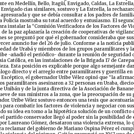
e en Medellín, Bello, Itagüí, Envigado, Caldas, La Estrella
 Envigado cias similares, sostuvo y La Estrella, la rechazar
presurada y que se debía consultar a los padres de familia
a Policía mostraba su total acuerdo y entusiasmo. El segund
para instalar la “Comisión Verificadora de los Factores de V
 de la paz aplazaría la creación de cooperativas de vigilan
ones se preguntó por qué el gobernador consideraba que sus
ercer anuncio fue del 26 de julio. Conforme a la noticia pub
iedad de Urabá y miembros de los grupos paramilitares y la 
ribe -añadió el periódico- durante la reunión de seguridad q
 Católica, en las instalaciones de la Brigada 17 de Carepa. 
eza. Esta posición es explicable porque algo semejante darí
diálogo directo y el arreglo entre paramilitares y guerrilla e
”. Escéptico, el gobernador Uribe Vélez opinó que “la afirma
los paramilitares asesinaron a 32 personas en Uraba, diecio
e Unibán y de la junta directiva de la Asociación de Banane
ueve de sus ministros a la zona, que la preocupación de s
nador. Uribe Vélez sostuvo entonces una tesis que acentuarí
n para combatir los factores de violencia y negociar con su
 su idea en tomo a la hipotética solución de un conflicto
el partido conservador llegó al poder sin la posibilidad de
or Laureano Gómez, desataron una violencia extrema, lo que 
ra reclamar del gobierno de Mariano Ospina Pérez el cumpl