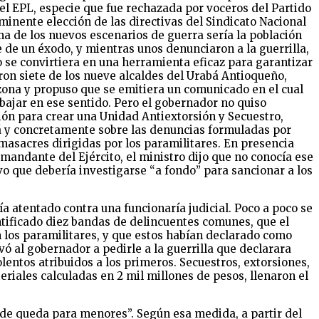
el EPL, especie que fue rechazada por voceros del Partido
nminente elección de las directivas del Sindicato Nacional
ma de los nuevos escenarios de guerra sería la población
 de un éxodo, y mientras unos denunciaron a la guerrilla,
co se convirtiera en una herramienta eficaz para garantizar
eron siete de los nueve alcaldes del Urabá Antioqueño,
a zona y propuso que se emitiera un comunicado en el cual
bajar en ese sentido. Pero el gobernador no quiso
ción para crear una Unidad Antiextorsión y Secuestro,
bá y concretamente sobre las denuncias formuladas por
masacres dirigidas por los paramilitares. En presencia
mandante del Ejército, el ministro dijo que no conocía ese
vo que debería investigarse “a fondo” para sancionar a los
ía atentado contra una funcionaría judicial. Poco a poco se
ntificado diez bandas de delincuentes comunes, que el
 los paramilitares, y que estos habían declarado como
vó al gobernador a pedirle a la guerrilla que declarara
lentos atribuidos a los primeros. Secuestros, extorsiones,
riales calculadas en 2 mil millones de pesos, llenaron el
e de queda para menores”. Según esa medida, a partir del