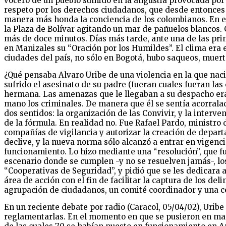
vocero de un pueblo sumido en la angustia provocada por 
respeto por los derechos ciudadanos, que desde entonces s
manera más honda la conciencia de los colombianos. En el
la Plaza de Bolívar agitando un mar de pañuelos blancos. 
más de doce minutos. Días más tarde, ante una de las prim
en Manizales su “Oración por los Humildes”. El clima era 
ciudades del país, no sólo en Bogotá, hubo saqueos, muerte
¿Qué pensaba Alvaro Uribe de una violencia en la que naci
sufrido el asesinato de su padre (fueran cuales fueran las
hermana. Las amenazas que le llegaban a su despacho eran 
mano los criminales. De manera que él se sentía acorralado
dos sentidos: la organización de las Convivir, y la interve
de la fórmula. En realidad no. Fue Rafael Pardo, ministro 
compañías de vigilancia y autorizar la creación de depar
declive, y la nueva norma sólo alcanzó a entrar en vigen
funcionamiento. Lo hizo mediante una “resolución”, que fu
escenario donde se cumplen -y no se resuelven jamás-, lo
“Cooperativas de Seguridad”, y pidió que se les dedicara a
área de acción con el fin de facilitar la captura de los de
agrupación de ciudadanos, un comité coordinador y una ce
En un reciente debate por radio (Caracol, 05/04/02), Urib
reglamentarlas. En el momento en que se pusieron en march