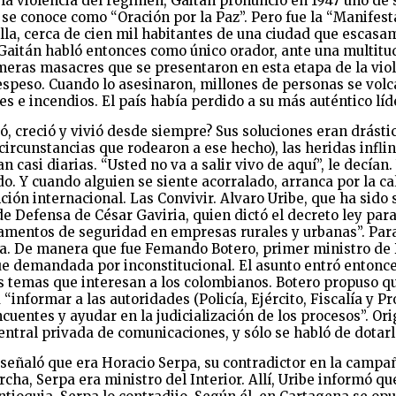
la violencia del régimen, Gaitán pronunció en 1947 uno de 
e conoce como “Oración por la Paz”. Pero fue la “Manifesta
la, cerca de cien mil habitantes de una ciudad que escasam
Gaitán habló entonces como único orador, ante una multitud
eras masacres que se presentaron en esta etapa de la viole
espeso. Cuando lo asesinaron, millones de personas se volc
s e incendios. El país había perdido a su más auténtico líde
ó, creció y vivió desde siempre? Sus soluciones eran drást
 circunstancias que rodearon a ese hecho), las heridas infli
casi diarias. “Usted no va a salir vivo de aquí”, le decían
. Y cuando alguien se siente acorralado, arranca por la cal
nción internacional. Las Convivir. Alvaro Uribe, que ha sido
de Defensa de César Gaviria, quien dictó el decreto ley par
tamentos de seguridad en empresas rurales y urbanas”. Par
cia. De manera que fue Femando Botero, primer ministro de
e demandada por inconstitucional. El asunto entró entonces 
s temas que interesan a los colombianos. Botero propuso qu
 “informar a las autoridades (Policía, Ejército, Fiscalía y 
lincuentes y ayudar en la judicialización de los procesos”. 
ntral privada de comunicaciones, y sólo se habló de dotarl
e señaló que era Horacio Serpa, su contradictor en la campa
a, Serpa era ministro del Interior. Allí, Uribe informó qu