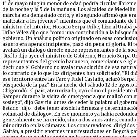
1° de mayo ningún menor de edad podría circular librement
de la noche y la 5 de la mañana. Los alcaldes de Medellín,
marcha era demasiado corto, y el segundo afirmó que era a
maltratar a los jóvenes”, mientras que el comandante de l
ministro del Interior, Horacio Serpa Uribe, hizo al Urabá 
Uribe Vélez dijo que “como una contribución a la búsqueda
gobierno. Un análisis político originado en esas conclusi
asunto era apenas incipiente, pasó sin pena ni gloria. El t
avalará un diálogo directo entre representantes de la soc
“Así lo dijo ayer el ministro de Gobierno, Horacio Serpa U
representantes del gremio bananero, comerciantes e Iglesia
decir que el Gobierno no avala una solución de esa natural
lo contrario de lo que los dirigentes han solicitado’. “El 
ese territorio entre las Farc y Fidel Castaño, aclaró Serpa
búsqueda de la paz”. En la noche del sábado 12 de agosto 
Chigorodó. El país, aterrorizado, oyó cómo el presidente d
Samper durante la visita de emergencia que realizó con n
sosiego”, dijo Gaviria, antes de ceder la palabra al gober
Estado -dijo- debe tener absoluta firmeza y determinació
voluntad de diálogo». En ese momento ya había redondeado
generalmente se ha creído, sino a dos años antes, cuando 
minoritario en las cámaras. Los conservadores, dirigidos p
Gaitán, a presidir enormes manifestaciones en Bogotá pa