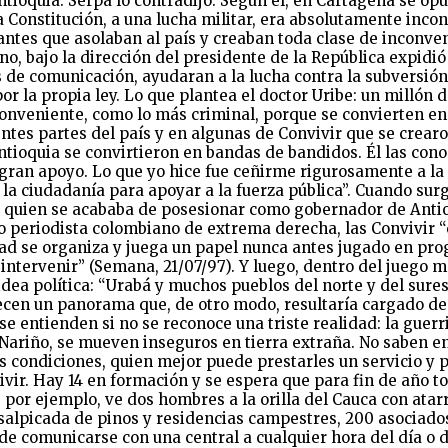
ntioquia. Serpa lo contradijo. Según él, en Cartagena se o
 la Constitución, a una lucha militar, era absolutamente in
tes que asolaban al país y creaban toda clase de inconven
no, bajo la dirección del presidente de la República expidió
de comunicación, ayudaran a la lucha contra la subversión
la propia ley. Lo que plantea el doctor Uribe: un millón d
onveniente, como lo más criminal, porque se convierten en
ntes partes del país y en algunas de Convivir que se crearo
tioquia se convirtieron en bandas de bandidos. Él las conoc
n gran apoyo. Lo que yo hice fue ceñirme rigurosamente a la l
a ciudadanía para apoyar a la fuerza pública”. Cuando surg
e, quien se acababa de posesionar como gobernador de Antio
o periodista colombiano de extrema derecha, las Convivir
ad se organiza y juega un papel nunca antes jugado en prog
 intervenir” (Semana, 21/07/97). Y luego, dentro del juego
ea política: “Urabá y muchos pueblos del norte y del surest
urecen un panorama que, de otro modo, resultaría cargado 
e entienden si no se reconoce una triste realidad: la guerri
Nariño, se mueven inseguros en tierra extraña. No saben en 
s condiciones, quien mejor puede prestarles un servicio y p
ivir. Hay 14 en formación y se espera que para fin de año t
o, por ejemplo, ve dos hombres a la orilla del Cauca con a
 salpicada de pinos y residencias campestres, 200 asociado
de comunicarse con una central a cualquier hora del día o de