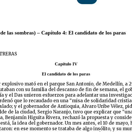
de las sombras) – Capítulo 4: El candidato de los paras
NTRERAS
Capítulo IV
El candidato de los paras
 explosivo mató en el parque San Antonio, de Medellín, a 2
taban con su familia del descanso de fin de semana, el go
icía y el Das unieron esfuerzos para adelantar una investig
denó que lo recaudado en una “misa de solidaridad cristiana
islado; y el gobernador de Antioquia, Alvaro Uribe Vélez, pi
lde de la ciudad, Sergio Naranjo, tuvo que explicar que “una
a, Benjamín Higuita Rivera, rechazó la propuesta y conside
o está, la idea del gobernador. Un mes antes, el 10 de mayo,
aron: en ese momento se trataba de algo insólito, y su munic