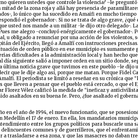
ómo quieren ustedes que controle la violencia? –le preguntó 
 mitad de la zona roja y allá hay presencia de paramilitare
dos-, lo único que ha sucedido en Amaifi en mucho tiempo es
spondió el gobernador-. Si no se trata de algo grave, ¿qué c
e usted nos mande a un militar -le dijo otro delegado-. La 
Pues me alegro -concluyó enérgicamente el gobernador-. Per
l, u obligado a renunciar por una acción de los violentos, 
tán del Ejército, llegó a Amalfí con instrucciones precisas
situación de orden público en ese municipio es sumamente gr
ias dificultades a la administración local y han hecho que 
 al día siguiente salió a imponer orden en un sitio donde, 
ltima noticia grave que tuvimos en este pueblo –le dijo un 
ecir que le dije algo así, porque me matan. Porque Fidel Ca
Amalfi. El periodista se limitó a reseñar en su crónica que
que lleven a pensar que el pueblo está cercado, o que el Ej
r Florez Vélez calificó la medida de “ineficaz y anticivilis
sido asaltados en su buena fe. Pero, ¿fue asaltado el gober
o en el año de 1994, el nuevo funcionario, que se posesionó
en Medellín el 17 de enero. En ella, los mandatarios munici
endimiento entre los grupos políticos para buscarle una sali
 delincuentes comunes y de guerrilleros, que el enfrenta
r a trasladarse a esa zona, y que las masacres no daban treg