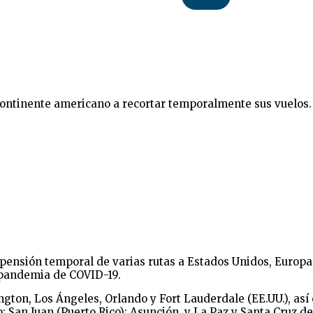
continente americano a recortar temporalmente sus vuelos.
uspensión temporal de varias rutas a Estados Unidos, Europ
 pandemia de COVID-19.
ngton, Los Ángeles, Orlando y Fort Lauderdale (EE.UU.), a
; San Juan (Puerto Rico); Asunción, y La Paz y Santa Cruz de 