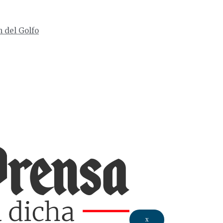
n del Golfo
X