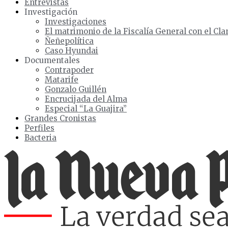
Entrevistas
Investigación
Investigaciones
El matrimonio de la Fiscalía General con el Cla
Ñeñepolítica
Caso Hyundai
Documentales
Contrapoder
Matarife
Gonzalo Guillén
Encrucijada del Alma
Especial “La Guajira”
Grandes Cronistas
Perfiles
Bacteria