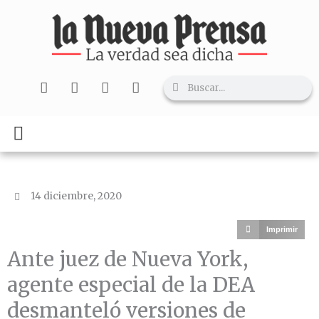
Ir
al
contenido
F
X
I
Y
Search
Search
a
-
n
o
c
t
s
u
e
w
t
t
b
i
a
u
o
t
g
b
o
t
r
e
k
e
a
r
m
14 diciembre, 2020
Imprimir
Ante juez de Nueva York,
agente especial de la DEA
desmanteló versiones de