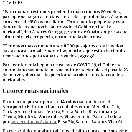
COVID-19.
“Para mañana estamos previendo más o menos 80 vuelos,
para que se hagan a una idea antes de la pandemia estábamos
con cerca de 850 vuelos diarios. Es un monto pequeño y está
dentro de lo que nos ha autorizado el Gobierno local y
nacional”, dijo Andrés Ortega, gerente de Opain, empresa que
administra el aeropuerto, en una rueda de prensa.
“Tenemos más o menos unos 8.000 pasajeros confirmados
hasta ahora, probablemente hay muchos que están haciendo
reservaciones para tomar sus vuelos”, agregó.
Para contener la llegada de casos de COVID-19, el Gobierno
colombiano suspendió los vuelos internacionales el pasado 23
de marzo y dos días después tomó la misma medida con los
nacionales.
Catorce rutas nacionales
En un principio se operarán 14 rutas nacionales en el
Aeropuerto El Dorado hacia ciudades como Medellín, Cali,
Cartagena de Indias, Pereira, Santa Marta, Bucaramanga,
Cúcuta, Montería, San Andrés, Villavicencio, Pasto y Leticia
por
las aerolíneas Avianca
, Easy Fly, Satena, Latam y Viva Air.
En ese sentido, por ahora al único destino para el que se exige