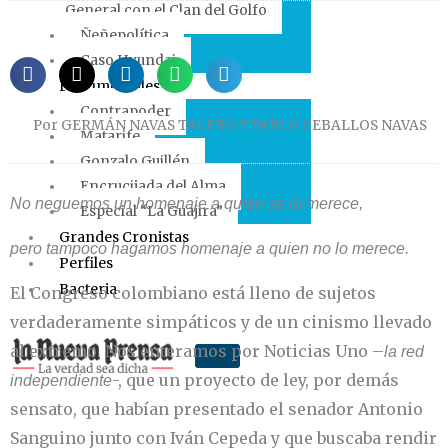
General con el Clan del Golfo
Ñeñepolítica
Caso Hyundai
Documentales
Contrapoder
Por GERMÁN NAVAS TALERO Y PABLO CEBALLOS NAVAS
Matarife
Gonzalo Guillén
Encrucijada del Alma
No neguemos un homenaje a quien se lo merece,
Especial “La Guajira”
Grandes Cronistas
pero tampoco hagamos homenaje a quien no lo merece.
Perfiles
Bacteria
El Congreso colombiano está lleno de sujetos
verdaderamente simpáticos y de un cinismo llevado
al extremo. Nos enteramos por Noticias Uno –
la red
X
-, que un proyecto de ley, por demás
independiente
sensato, que habían presentado el senador Antonio
Sanguino junto con Iván Cepeda y que buscaba rendir