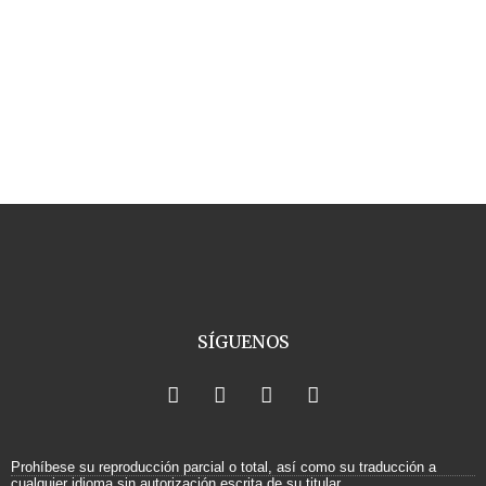
SÍGUENOS
F
X
I
Y
a
-
n
o
c
t
s
u
e
w
t
t
b
i
a
u
Prohíbese su reproducción parcial o total, así como su traducción a
cualquier idioma sin autorización escrita de su titular.