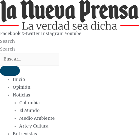
Ir
al
contenido
Facebook
X-twitter
Instagram
Youtube
Search
Search
Inicio
Opinión
Noticias
Colombia
El Mundo
Medio Ambiente
Arte y Cultura
Entrevistas